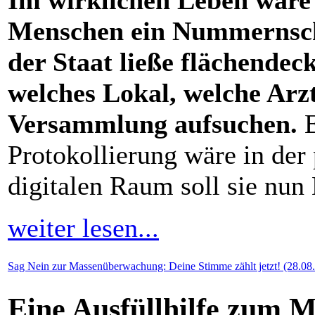
Im wirklichen Leben wäre d
Menschen ein Nummernsch
der Staat ließe flächende
welches Lokal, welche Arzt
Versammlung aufsuchen.
E
Protokollierung wäre in der
digitalen Raum soll sie nun
weiter lesen...
Sag Nein zur Massenüberwachung: Deine Stimme zählt jetzt! (28.08
Eine Ausfüllhilfe zum 